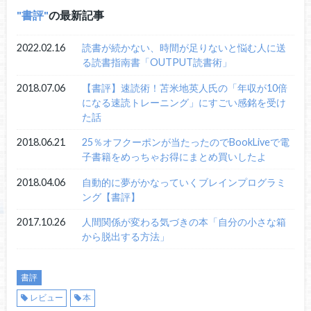
書評
の最新記事
2022.02.16
読書が続かない、時間が足りないと悩む人に送
る読書指南書「OUTPUT読書術」
2018.07.06
【書評】速読術！苫米地英人氏の「年収が10倍
になる速読トレーニング」にすごい感銘を受け
た話
2018.06.21
25％オフクーポンが当たったのでBookLiveで電
子書籍をめっちゃお得にまとめ買いしたよ
2018.04.06
自動的に夢がかなっていくブレインプログラミ
ング【書評】
2017.10.26
人間関係が変わる気づきの本「自分の小さな箱
から脱出する方法」
書評
レビュー
本