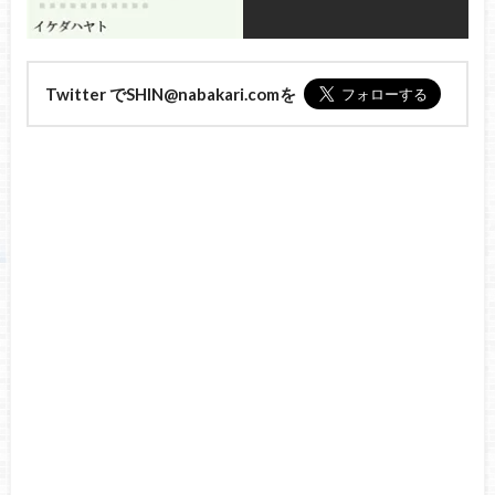
Twitter でSHIN@nabakari.comを