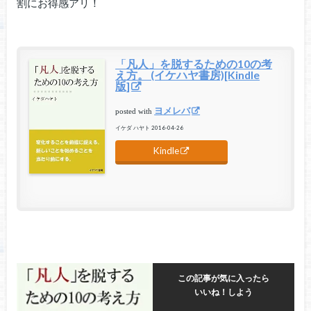
割にお得感アリ！
「凡人」を脱するための10の考
え方。 (イケハヤ書房)[Kindle
版]
ヨメレバ
posted with
イケダ ハヤト 2016-04-26
Kindle
この記事が気に入ったら
いいね！しよう