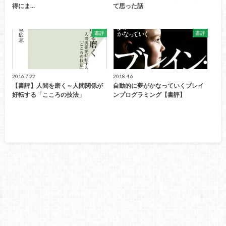
得にま…
て思った話
書評
書評
2016.7.22
2018.4.6
【書評】人間を磨く～人間関係が
自動的に夢がかなっていくブレイ
好転する「こころの技法」
ンプログラミング【書評】