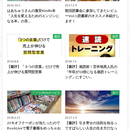
2016.10.3
2017.2.9
はあちゅうさんの激安Kindle本
朝活読書会に参加してきたレビュ
「人生を変えるためのエンジンに
ーVol.1 読書家のオススメ本紹介し
なる本」の言…
ます！
書評
書評
2016.8.8
2018.7.6
【書評】「３つの言葉」だけで売
【書評】速読術！苫米地英人氏の
上が伸びる質問型営業
「年収が10倍になる速読トレーニ
ング」にすごい…
アプリ/Webサービス
書評
2018.6.21
2017.1.9
25％オフクーポンが当たったので
【書評】引き寄せの法則を知るっ
BookLiveで電子書籍をめっちゃお
てすばらしい人生の生き方だなっ