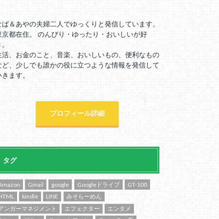
なば＆あやの夫婦二人でゆっくりと発信しています。
東京都在住。 のんびり・ゆったり・おいしいが好
き。
生活、お金のこと、音楽、おいしいもの、便利なもの
など、少しでも誰かの役に立つような情報を発信して
いきます。
プロフィール詳細
タグ
Amazon
Gmail
google
Googleドライブ
GT-100
HTML
kindle
LINE
みそらーめん
アンガーマネジメント
エフェクター
エンタメ