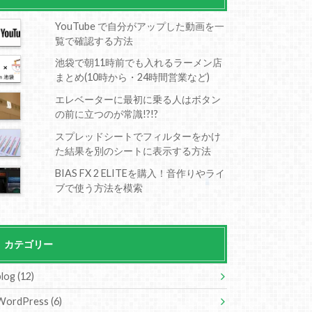
YouTube で自分がアップした動画を一
覧で確認する方法
池袋で朝11時前でも入れるラーメン店
まとめ(10時から・24時間営業など)
エレベーターに最初に乗る人はボタン
の前に立つのが常識!?!?
スプレッドシートでフィルターをかけ
た結果を別のシートに表示する方法
BIAS FX 2 ELITEを購入！音作りやライ
ブで使う方法を模索
カテゴリー
blog
(12)
WordPress
(6)