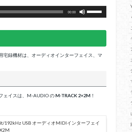
ム
ボ
調
00:00
リ
節
ュ
に
ー
は
ム
上
調
下
節
矢
用宅録機材は、オーディオインターフェイス、マ
に
印
は
キ
上
ー
下
を
矢
使
印
っ
イスは、M-AUDIO の
M-TRACK 2×2M
！
キ
て
ー
く
を
だ
使
24bit/192kHz USB オーディオMIDIインターフェイ
さ
っ
2X2M
い。