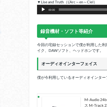
▼Lise and Truth（L’Arc～en～Ciel）
ー
音
ヤ
00:00
声
ー
プ
レ
ー
録音機材・ソフト等紹介
ヤ
ー
今回の宅録セッションで僕が利用した利
イク、DAWソフト、ヘッドホンです。
オーディオインターフェイス
僕が今利用しているオーディオインターフェ
M-Audio 
ス M-Track 