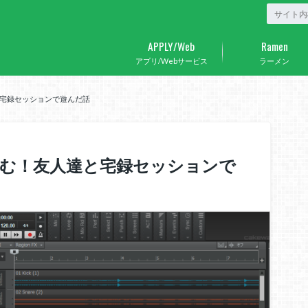
APPLY/Web
Ramen
アプリ/Webサービス
ラーメン
宅録セッションで遊んだ話
しむ！友人達と宅録セッションで