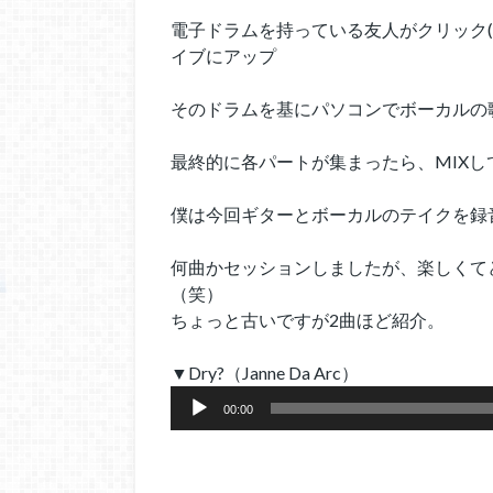
電子ドラムを持っている友人がクリック
イブにアップ
そのドラムを基にパソコンでボーカルの
最終的に各パートが集まったら、MIX
僕は今回ギターとボーカルのテイクを録
何曲かセッションしましたが、楽しくて
（笑）
ちょっと古いですが2曲ほど紹介。
▼Dry?（Janne Da Arc）
音
00:00
声
プ
レ