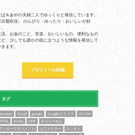
なば＆あやの夫婦二人でゆっくりと発信しています。
東京都在住。 のんびり・ゆったり・おいしいが好
き。
生活、お金のこと、音楽、おいしいもの、便利なもの
など、少しでも誰かの役に立つような情報を発信して
いきます。
プロフィール詳細
タグ
Amazon
Gmail
google
Googleドライブ
GT-100
HTML
kindle
LINE
みそらーめん
アンガーマネジメント
エフェクター
エンタメ