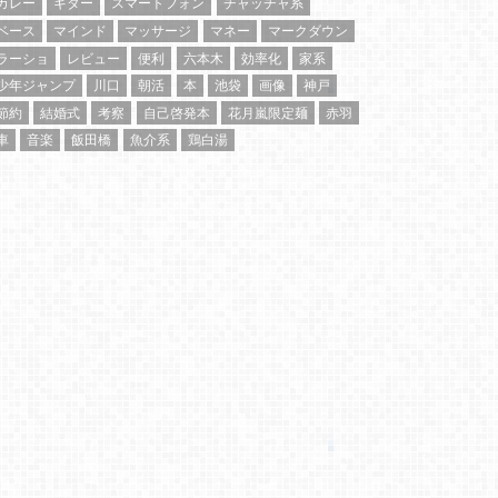
カレー
ギター
スマートフォン
チャッチャ系
ベース
マインド
マッサージ
マネー
マークダウン
ラーショ
レビュー
便利
六本木
効率化
家系
少年ジャンプ
川口
朝活
本
池袋
画像
神戸
節約
結婚式
考察
自己啓発本
花月嵐限定麺
赤羽
車
音楽
飯田橋
魚介系
鶏白湯