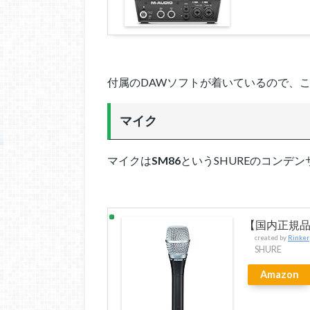
付属のDAWソフトが着いているので、
マイク
マイクは
SM86
というSHUREのコンデ
【国内正規品】
created by
Rinker
SHURE
Amazon