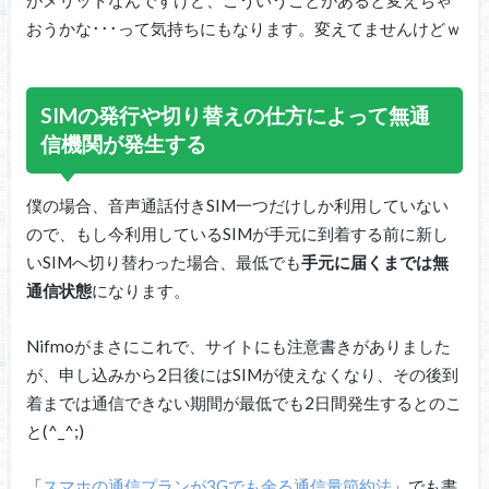
がメリットなんですけど、こういうことがあると変えちゃ
おうかな･･･って気持ちにもなります。変えてませんけどｗ
SIMの発行や切り替えの仕方によって無通
信機関が発生する
僕の場合、音声通話付きSIM一つだけしか利用していない
ので、もし今利用しているSIMが手元に到着する前に新し
いSIMへ切り替わった場合、最低でも
手元に届くまでは無
通信状態
になります。
Nifmoがまさにこれで、サイトにも注意書きがありました
が、申し込みから2日後にはSIMが使えなくなり、その後到
着までは通信できない期間が最低でも2日間発生するとのこ
と(^_^;)
「
スマホの通信プランが3Gでも余る通信量節約法
」でも書