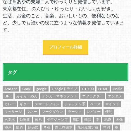
なば＆あやの夫婦二人でゆっくりと発信しています。
東京都在住。 のんびり・ゆったり・おいしいが好き。
生活、お金のこと、音楽、おいしいもの、便利なものな
ど、少しでも誰かの役に立つような情報を発信していきま
す。
プロフィール詳細
タグ
Amazon
Gmail
google
Googleドライブ
GT-100
HTML
kindle
LINE
みそらーめん
アンガーマネジメント
エフェクター
エンタメ
カレー
ギター
スマートフォン
チャッチャ系
ベース
マインド
マッサージ
マネー
マークダウン
ラーショ
レビュー
便利
六本木
効率化
家系
少年ジャンプ
川口
朝活
本
池袋
画像
神戸
節約
結婚式
考察
自己啓発本
花月嵐限定麺
赤羽
車