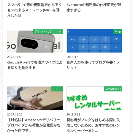
スマホやPC等の複数端末からアク
Evernoteの無料版の仕様変更が残
セス出来るストレージ(NAS)を導
念すぎる
入した話
デジタルガジェット
blog
2023.11.8
2018.4.4
Google Pixel8で右側スワイプによ
音声入力を使ってブログを書くメ
る戻りを是正する
リット
くらし
WordPress
2017.11.25
2018.5.11
【対処法】Amazonのデリバリー
初心者がブログをはじめる際に失
プロバイダから荷物が全然届かな
敗しないための、おすすめのレン
かった件で学…
タルサーバーまと…