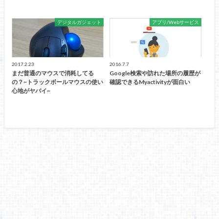
デジタルガジェット
アプリ/Webサービス
2017.2.23
2016.7.7
まだ普通のマウスで消耗してる
Google検索や訪れた場所の履歴が
の？~トラックボールマウスの使い
確認できるMyactivityが面白い
心地がヤバイ~