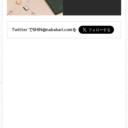
Twitter でSHIN@nabakari.comを